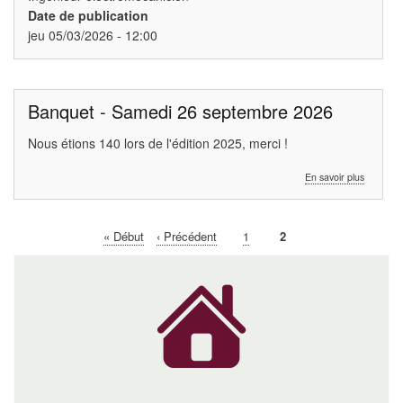
Date de publication
jeu 05/03/2026 - 12:00
Banquet - Samedi 26 septembre 2026
Nous étions 140 lors de l'édition 2025, merci !
sur
En savoir plus
Banquet
-
Samedi
Première
« Début
Page
‹ Précédent
Page
1
Page
2
26
Pagination
page
précédente
courante
septemb
2026