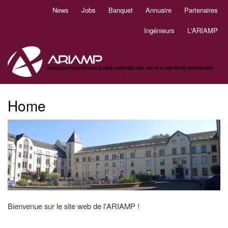
Aller
News
Jobs
Banquet
Annuaire
Partenaires
Navigation
au
principale
contenu
Ingénieurs
L'ARIAMP
principal
Home
Bienvenue sur le site web de l'ARIAMP !