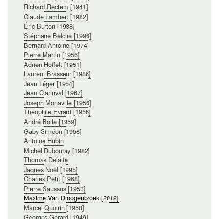
Richard Rectem [1941]
Claude Lambert [1982]
Éric Burton [1988]
Stéphane Belche [1996]
Bernard Antoine [1974]
Pierre Martin [1956]
Adrien Hoffelt [1951]
Laurent Brasseur [1986]
Jean Léger [1954]
Jean Clarinval [1967]
Joseph Monaville [1956]
Théophile Evrard [1956]
André Bolle [1959]
Gaby Siméon [1958]
Antoine Hubin
Michel Duboutay [1982]
Thomas Delaite
Jaques Noël [1995]
Charles Petit [1968]
Pierre Saussus [1953]
Maxime Van Droogenbroek [2012]
Marcel Quoirin [1958]
Georges Gérard [1949]