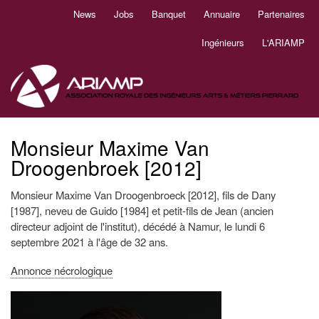
Aller
News
Jobs
Banquet
Annuaire
Partenaires
Navigation
au
principale
contenu
Ingénieurs
L'ARIAMP
principal
Monsieur Maxime Van
Droogenbroek [2012]
Monsieur Maxime Van Droogenbroeck [2012],
fils de Dany
[1987], neveu de Guido [1984]
et petit-fils de Jean (ancien
directeur adjoint de l'institut), décédé à Namur, le lundi 6
septembre 2021 à l'âge de 32 ans.
Annonce nécrologique