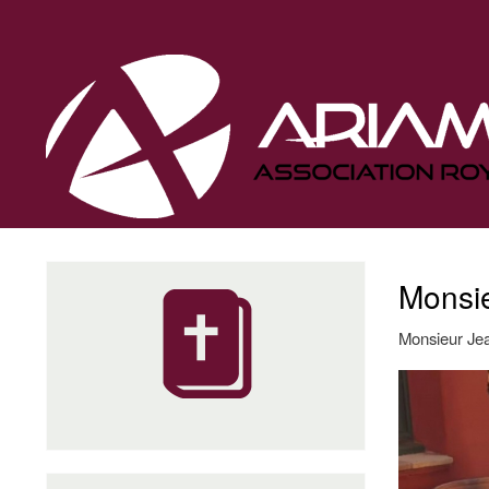
Navigation
principale
Monsie
Monsieur Jea