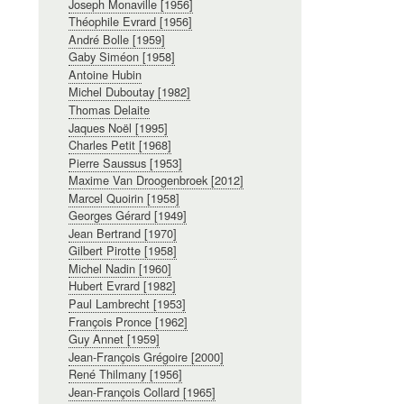
Joseph Monaville [1956]
Théophile Evrard [1956]
André Bolle [1959]
Gaby Siméon [1958]
Antoine Hubin
Michel Duboutay [1982]
Thomas Delaite
Jaques Noël [1995]
Charles Petit [1968]
Pierre Saussus [1953]
Maxime Van Droogenbroek [2012]
Marcel Quoirin [1958]
Georges Gérard [1949]
Jean Bertrand [1970]
Gilbert Pirotte [1958]
Michel Nadin [1960]
Hubert Evrard [1982]
Paul Lambrecht [1953]
François Pronce [1962]
Guy Annet [1959]
Jean-François Grégoire [2000]
René Thilmany [1956]
Jean-François Collard [1965]