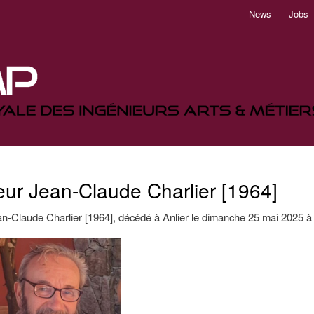
Aller
News
Jobs
au
contenu
principal
ur Jean-Claude Charlier [1964]
n-Claude Charlier [1964], décédé à Anlier le dimanche 25 mai 2025 à