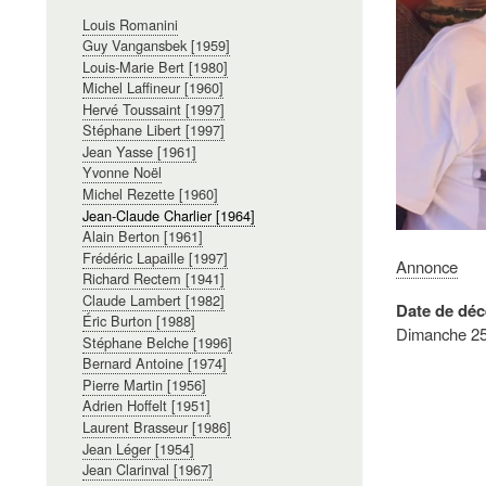
Navigation
Louis Romanini
principale
Guy Vangansbek [1959]
Louis-Marie Bert [1980]
Michel Laffineur [1960]
Hervé Toussaint [1997]
Stéphane Libert [1997]
Jean Yasse [1961]
Yvonne Noël
Michel Rezette [1960]
Jean-Claude Charlier [1964]
Alain Berton [1961]
Frédéric Lapaille [1997]
Annonce
Richard Rectem [1941]
Claude Lambert [1982]
Date de déc
Éric Burton [1988]
Dimanche 25
Stéphane Belche [1996]
Bernard Antoine [1974]
Pierre Martin [1956]
Adrien Hoffelt [1951]
Laurent Brasseur [1986]
Jean Léger [1954]
Jean Clarinval [1967]