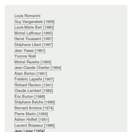
Navigation
Louis Romanini
principale
Guy Vangansbek [1959]
Louis-Marie Bert [1980]
Michel Laffineur [1960]
Hervé Toussaint [1997]
Stéphane Libert [1997]
Jean Yasse [1961]
Yvonne Noël
Michel Rezette [1960]
Jean-Claude Charlier [1964]
Alain Berton [1961]
Frédéric Lapaille [1997]
Richard Rectem [1941]
Claude Lambert [1982]
Éric Burton [1988]
Stéphane Belche [1996]
Bernard Antoine [1974]
Pierre Martin [1956]
Adrien Hoffelt [1951]
Laurent Brasseur [1986]
Jean Léger [1954]