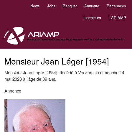
Aller
News
Jobs
Banquet
Annuaire
Partenaires
Navigation
au
principale
contenu
Ingénieurs
L'ARIAMP
principal
Monsieur Jean Léger [1954]
Monsieur Jean Léger [1954], décédé à Verviers, le dimanche 14
mai 2023 à l'âge de 89 ans.
Annonce