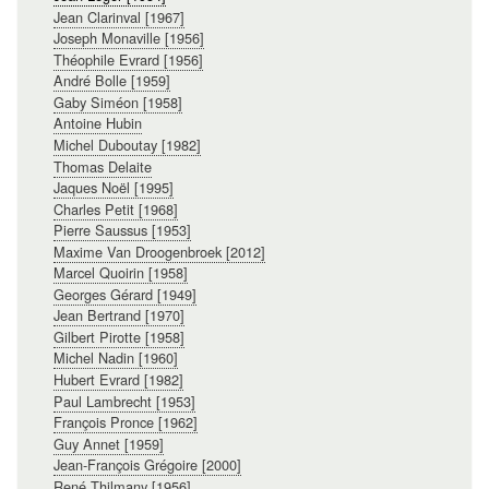
Jean Clarinval [1967]
Joseph Monaville [1956]
Théophile Evrard [1956]
André Bolle [1959]
Gaby Siméon [1958]
Antoine Hubin
Michel Duboutay [1982]
Thomas Delaite
Jaques Noël [1995]
Charles Petit [1968]
Pierre Saussus [1953]
Maxime Van Droogenbroek [2012]
Marcel Quoirin [1958]
Georges Gérard [1949]
Jean Bertrand [1970]
Gilbert Pirotte [1958]
Michel Nadin [1960]
Hubert Evrard [1982]
Paul Lambrecht [1953]
François Pronce [1962]
Guy Annet [1959]
Jean-François Grégoire [2000]
René Thilmany [1956]