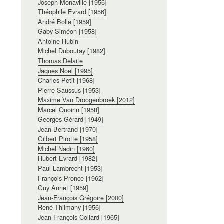
Joseph Monaville [1956]
Théophile Evrard [1956]
André Bolle [1959]
Gaby Siméon [1958]
Antoine Hubin
Michel Duboutay [1982]
Thomas Delaite
Jaques Noël [1995]
Charles Petit [1968]
Pierre Saussus [1953]
Maxime Van Droogenbroek [2012]
Marcel Quoirin [1958]
Georges Gérard [1949]
Jean Bertrand [1970]
Gilbert Pirotte [1958]
Michel Nadin [1960]
Hubert Evrard [1982]
Paul Lambrecht [1953]
François Pronce [1962]
Guy Annet [1959]
Jean-François Grégoire [2000]
René Thilmany [1956]
Jean-François Collard [1965]