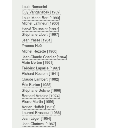
Navigation
Louis Romanini
principale
Guy Vangansbek [1959]
Louis-Marie Bert [1980]
Michel Laffineur [1960]
Hervé Toussaint [1997]
Stéphane Libert [1997]
Jean Yasse [1961]
Yvonne Noël
Michel Rezette [1960]
Jean-Claude Charlier [1964]
Alain Berton [1961]
Frédéric Lapaille [1997]
Richard Rectem [1941]
Claude Lambert [1982]
Éric Burton [1988]
Stéphane Belche [1996]
Bernard Antoine [1974]
Pierre Martin [1956]
Adrien Hoffelt [1951]
Laurent Brasseur [1986]
Jean Léger [1954]
Jean Clarinval [1967]