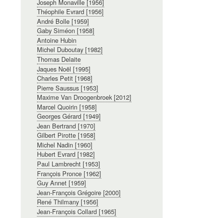
Joseph Monaville [1956]
Théophile Evrard [1956]
André Bolle [1959]
Gaby Siméon [1958]
Antoine Hubin
Michel Duboutay [1982]
Thomas Delaite
Jaques Noël [1995]
Charles Petit [1968]
Pierre Saussus [1953]
Maxime Van Droogenbroek [2012]
Marcel Quoirin [1958]
Georges Gérard [1949]
Jean Bertrand [1970]
Gilbert Pirotte [1958]
Michel Nadin [1960]
Hubert Evrard [1982]
Paul Lambrecht [1953]
François Pronce [1962]
Guy Annet [1959]
Jean-François Grégoire [2000]
René Thilmany [1956]
Jean-François Collard [1965]