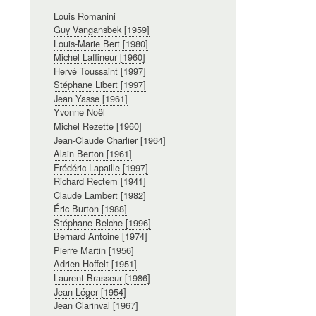
Navigation
Louis Romanini
principale
Guy Vangansbek [1959]
Louis-Marie Bert [1980]
Michel Laffineur [1960]
Hervé Toussaint [1997]
Stéphane Libert [1997]
Jean Yasse [1961]
Yvonne Noël
Michel Rezette [1960]
Jean-Claude Charlier [1964]
Alain Berton [1961]
Frédéric Lapaille [1997]
Richard Rectem [1941]
Claude Lambert [1982]
Éric Burton [1988]
Stéphane Belche [1996]
Bernard Antoine [1974]
Pierre Martin [1956]
Adrien Hoffelt [1951]
Laurent Brasseur [1986]
Jean Léger [1954]
Jean Clarinval [1967]