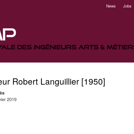
Aller
News
Jobs
au
contenu
principal
ur Robert Languillier [1950]
ès
vier 2019