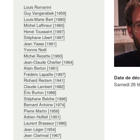
Navigation
Louis Romanini
principale
Guy Vangansbek [1959]
Louis-Marie Bert [1980]
Michel Laffineur [1960]
Hervé Toussaint [1997]
Stéphane Libert [1997]
Jean Yasse [1961]
Yvonne Noël
Michel Rezette [1960]
Jean-Claude Charlier [1964]
Alain Berton [1961]
Frédéric Lapaille [1997]
Date de déc
Richard Rectem [1941]
Samedi 26 fé
Claude Lambert [1982]
Éric Burton [1988]
Stéphane Belche [1996]
Bernard Antoine [1974]
Pierre Martin [1956]
Adrien Hoffelt [1951]
Laurent Brasseur [1986]
Jean Léger [1954]
Jean Clarinval [1967]