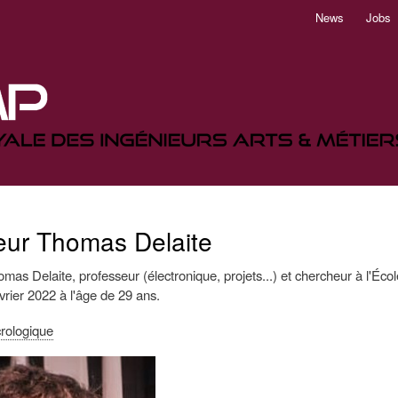
Aller
News
Jobs
au
contenu
principal
eur Thomas Delaite
mas Delaite, professeur (électronique, projets...) et chercheur à l'Éc
rier 2022 à l'âge de 29 ans.
rologique