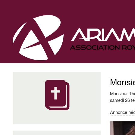
Navigation
principale
Monsi
Monsieur Tho
samedi 26 fév
Annonce néc