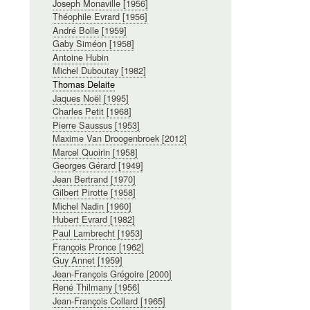
Joseph Monaville [1956]
Théophile Evrard [1956]
André Bolle [1959]
Gaby Siméon [1958]
Antoine Hubin
Michel Duboutay [1982]
Thomas Delaite
Jaques Noël [1995]
Charles Petit [1968]
Pierre Saussus [1953]
Maxime Van Droogenbroek [2012]
Marcel Quoirin [1958]
Georges Gérard [1949]
Jean Bertrand [1970]
Gilbert Pirotte [1958]
Michel Nadin [1960]
Hubert Evrard [1982]
Paul Lambrecht [1953]
François Pronce [1962]
Guy Annet [1959]
Jean-François Grégoire [2000]
René Thilmany [1956]
Jean-François Collard [1965]