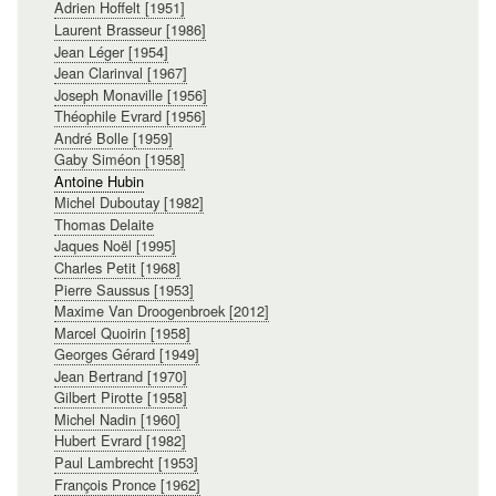
Adrien Hoffelt [1951]
Laurent Brasseur [1986]
Jean Léger [1954]
Jean Clarinval [1967]
Joseph Monaville [1956]
Théophile Evrard [1956]
André Bolle [1959]
Gaby Siméon [1958]
Antoine Hubin
Michel Duboutay [1982]
Thomas Delaite
Jaques Noël [1995]
Charles Petit [1968]
Pierre Saussus [1953]
Maxime Van Droogenbroek [2012]
Marcel Quoirin [1958]
Georges Gérard [1949]
Jean Bertrand [1970]
Gilbert Pirotte [1958]
Michel Nadin [1960]
Hubert Evrard [1982]
Paul Lambrecht [1953]
François Pronce [1962]