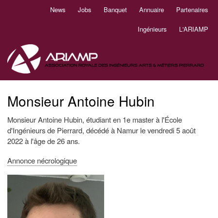
Aller
News
Jobs
Banquet
Annuaire
Partenaires
Navigation
au
principale
contenu
Ingénieurs
L'ARIAMP
principal
Monsieur Antoine Hubin
Monsieur Antoine Hubin, étudiant en 1e master à l'École
d'Ingénieurs de Pierrard, décédé à Namur le vendredi 5 août
2022 à l'âge de 26 ans.
Annonce nécrologique