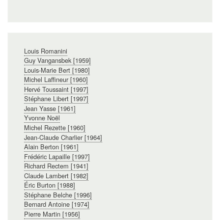
Navigation
Louis Romanini
principale
Guy Vangansbek [1959]
Louis-Marie Bert [1980]
Michel Laffineur [1960]
Hervé Toussaint [1997]
Stéphane Libert [1997]
Jean Yasse [1961]
Yvonne Noël
Michel Rezette [1960]
Jean-Claude Charlier [1964]
Alain Berton [1961]
Frédéric Lapaille [1997]
Richard Rectem [1941]
Claude Lambert [1982]
Éric Burton [1988]
Stéphane Belche [1996]
Bernard Antoine [1974]
Pierre Martin [1956]