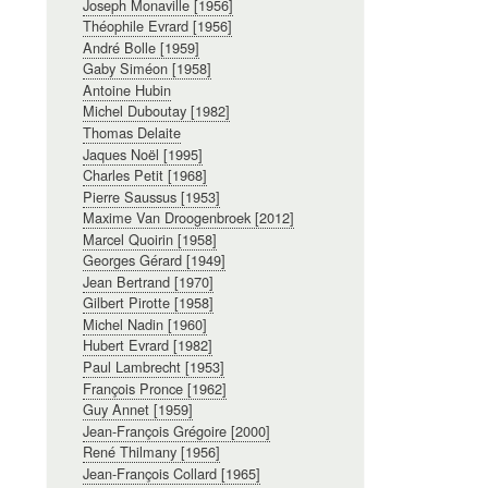
Joseph Monaville [1956]
Théophile Evrard [1956]
André Bolle [1959]
Gaby Siméon [1958]
Antoine Hubin
Michel Duboutay [1982]
Thomas Delaite
Jaques Noël [1995]
Charles Petit [1968]
Pierre Saussus [1953]
Maxime Van Droogenbroek [2012]
Marcel Quoirin [1958]
Georges Gérard [1949]
Jean Bertrand [1970]
Gilbert Pirotte [1958]
Michel Nadin [1960]
Hubert Evrard [1982]
Paul Lambrecht [1953]
François Pronce [1962]
Guy Annet [1959]
Jean-François Grégoire [2000]
René Thilmany [1956]
Jean-François Collard [1965]