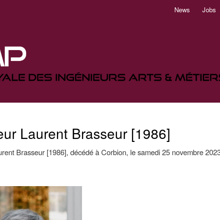
Aller
News
Jobs
au
contenu
principal
ur Laurent Brasseur [1986]
rent Brasseur [1986], décédé à Corbion, le samedi 25 novembre 2023 