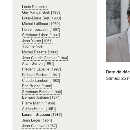
Navigation
Louis Romanini
principale
Guy Vangansbek [1959]
Louis-Marie Bert [1980]
Michel Laffineur [1960]
Hervé Toussaint [1997]
Stéphane Libert [1997]
Jean Yasse [1961]
Yvonne Noël
Michel Rezette [1960]
Jean-Claude Charlier [1964]
Alain Berton [1961]
Frédéric Lapaille [1997]
Date de déc
Richard Rectem [1941]
Samedi 25 n
Claude Lambert [1982]
Éric Burton [1988]
Stéphane Belche [1996]
Bernard Antoine [1974]
Pierre Martin [1956]
Adrien Hoffelt [1951]
Laurent Brasseur [1986]
Jean Léger [1954]
Jean Clarinval [1967]