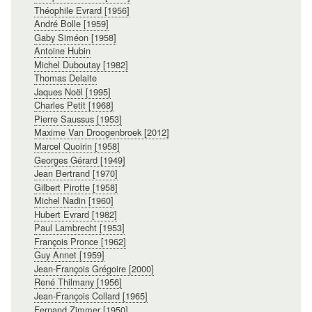
Théophile Evrard [1956]
André Bolle [1959]
Gaby Siméon [1958]
Antoine Hubin
Michel Duboutay [1982]
Thomas Delaite
Jaques Noël [1995]
Charles Petit [1968]
Pierre Saussus [1953]
Maxime Van Droogenbroek [2012]
Marcel Quoirin [1958]
Georges Gérard [1949]
Jean Bertrand [1970]
Gilbert Pirotte [1958]
Michel Nadin [1960]
Hubert Evrard [1982]
Paul Lambrecht [1953]
François Pronce [1962]
Guy Annet [1959]
Jean-François Grégoire [2000]
René Thilmany [1956]
Jean-François Collard [1965]
Fernand Zimmer [1950]