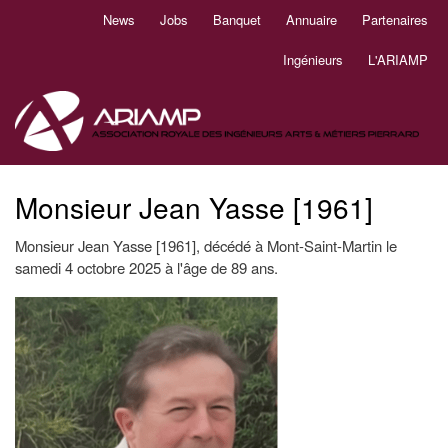
Aller
News
Jobs
Banquet
Annuaire
Partenaires
Navigation
au
principale
contenu
Ingénieurs
L'ARIAMP
principal
Monsieur Jean Yasse [1961]
Monsieur Jean Yasse [1961], décédé à Mont-Saint-Martin le
samedi 4 octobre 2025 à l'âge de 89 ans.