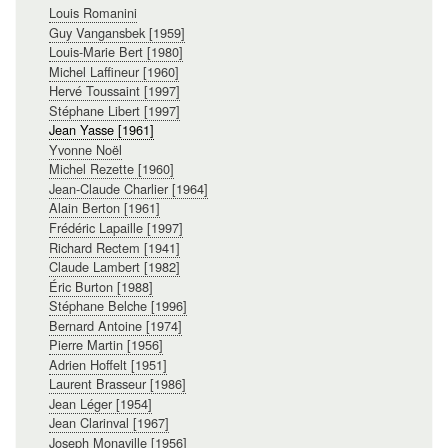
Louis Romanini
principale
Guy Vangansbek [1959]
Louis-Marie Bert [1980]
Michel Laffineur [1960]
Hervé Toussaint [1997]
Stéphane Libert [1997]
Jean Yasse [1961]
Yvonne Noël
Michel Rezette [1960]
Jean-Claude Charlier [1964]
Alain Berton [1961]
Frédéric Lapaille [1997]
Richard Rectem [1941]
Claude Lambert [1982]
Éric Burton [1988]
Stéphane Belche [1996]
Bernard Antoine [1974]
Pierre Martin [1956]
Adrien Hoffelt [1951]
Laurent Brasseur [1986]
Jean Léger [1954]
Jean Clarinval [1967]
Joseph Monaville [1956]