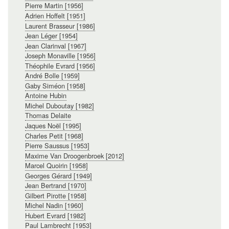
Pierre Martin [1956]
Adrien Hoffelt [1951]
Laurent Brasseur [1986]
Jean Léger [1954]
Jean Clarinval [1967]
Joseph Monaville [1956]
Théophile Evrard [1956]
André Bolle [1959]
Gaby Siméon [1958]
Antoine Hubin
Michel Duboutay [1982]
Thomas Delaite
Jaques Noël [1995]
Charles Petit [1968]
Pierre Saussus [1953]
Maxime Van Droogenbroek [2012]
Marcel Quoirin [1958]
Georges Gérard [1949]
Jean Bertrand [1970]
Gilbert Pirotte [1958]
Michel Nadin [1960]
Hubert Evrard [1982]
Paul Lambrecht [1953]