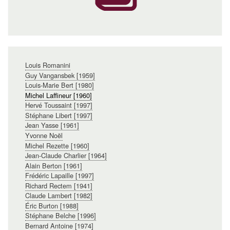
Navigation
Louis Romanini
principale
Guy Vangansbek [1959]
Louis-Marie Bert [1980]
Michel Laffineur [1960]
Hervé Toussaint [1997]
Stéphane Libert [1997]
Jean Yasse [1961]
Yvonne Noël
Michel Rezette [1960]
Jean-Claude Charlier [1964]
Alain Berton [1961]
Frédéric Lapaille [1997]
Richard Rectem [1941]
Claude Lambert [1982]
Éric Burton [1988]
Stéphane Belche [1996]
Bernard Antoine [1974]