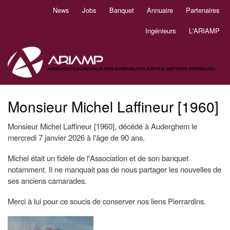
Aller
News
Jobs
Banquet
Annuaire
Partenaires
Navigation
au
principale
contenu
Ingénieurs
L'ARIAMP
principal
Monsieur Michel Laffineur [1960]
Monsieur Michel Laffineur [1960], décédé à Auderghem le
mercredi 7 janvier 2026 à l'âge de 90 ans.
Michel était un fidèle de l'Association et de son banquet
notamment. Il ne manquait pas de nous partager les nouvelles de
ses anciens camarades.
Merci à lui pour ce soucis de conserver nos liens Pierrardins.