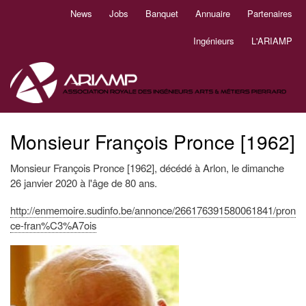
Aller
News
Jobs
Banquet
Annuaire
Partenaires
Navigation
au
principale
contenu
Ingénieurs
L'ARIAMP
principal
Monsieur François Pronce [1962]
Monsieur François Pronce [1962], décédé à Arlon, le dimanche
26 janvier 2020 à l'âge de 80 ans.
http://enmemoire.sudinfo.be/annonce/266176391580061841/pron
ce-fran%C3%A7ois