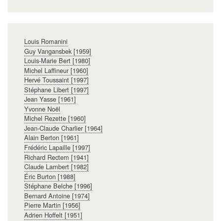
Navigation
Louis Romanini
principale
Guy Vangansbek [1959]
Louis-Marie Bert [1980]
Michel Laffineur [1960]
Hervé Toussaint [1997]
Stéphane Libert [1997]
Jean Yasse [1961]
Yvonne Noël
Michel Rezette [1960]
Jean-Claude Charlier [1964]
Alain Berton [1961]
Frédéric Lapaille [1997]
Richard Rectem [1941]
Claude Lambert [1982]
Éric Burton [1988]
Stéphane Belche [1996]
Bernard Antoine [1974]
Pierre Martin [1956]
Adrien Hoffelt [1951]