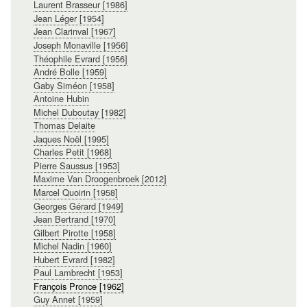
Laurent Brasseur [1986]
Jean Léger [1954]
Jean Clarinval [1967]
Joseph Monaville [1956]
Théophile Evrard [1956]
André Bolle [1959]
Gaby Siméon [1958]
Antoine Hubin
Michel Duboutay [1982]
Thomas Delaite
Jaques Noël [1995]
Charles Petit [1968]
Pierre Saussus [1953]
Maxime Van Droogenbroek [2012]
Marcel Quoirin [1958]
Georges Gérard [1949]
Jean Bertrand [1970]
Gilbert Pirotte [1958]
Michel Nadin [1960]
Hubert Evrard [1982]
Paul Lambrecht [1953]
François Pronce [1962]
Guy Annet [1959]