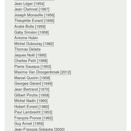
Jean Léger [1954]
Jean Clarinval [1967]
Joseph Monaville [1956]
Théophile Evrard [1956]
André Bolle [1959]
Gaby Siméon [1958]
Antoine Hubin
Michel Duboutay [1982]
Thomas Delaite
Jaques Noël [1995]
Charles Petit [1968]
Pierre Saussus [1953]
Maxime Van Droogenbroek [2012]
Marcel Quoirin [1958]
Georges Gérard [1949]
Jean Bertrand [1970]
Gilbert Pirotte [1958]
Michel Nadin [1960]
Hubert Evrard [1982]
Paul Lambrecht [1953]
François Pronce [1962]
Guy Annet [1959]
Jean-François Grégoire [2000]