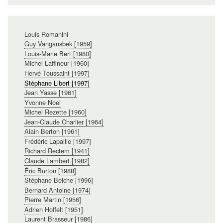
Navigation
Louis Romanini
principale
Guy Vangansbek [1959]
Louis-Marie Bert [1980]
Michel Laffineur [1960]
Hervé Toussaint [1997]
Stéphane Libert [1997]
Jean Yasse [1961]
Yvonne Noël
Michel Rezette [1960]
Jean-Claude Charlier [1964]
Alain Berton [1961]
Frédéric Lapaille [1997]
Richard Rectem [1941]
Claude Lambert [1982]
Éric Burton [1988]
Stéphane Belche [1996]
Bernard Antoine [1974]
Pierre Martin [1956]
Adrien Hoffelt [1951]
Laurent Brasseur [1986]