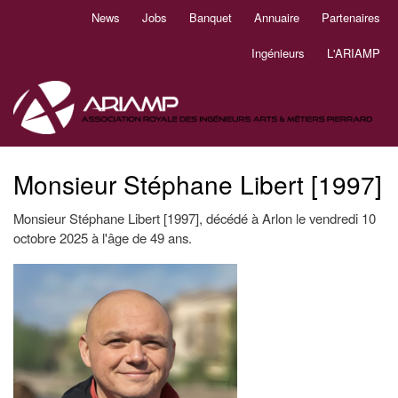
Aller
News
Jobs
Banquet
Annuaire
Partenaires
Navigation
au
principale
contenu
Ingénieurs
L'ARIAMP
principal
Monsieur Stéphane Libert [1997]
Monsieur Stéphane Libert [1997], décédé à Arlon le vendredi 10
octobre 2025 à l'âge de 49 ans.